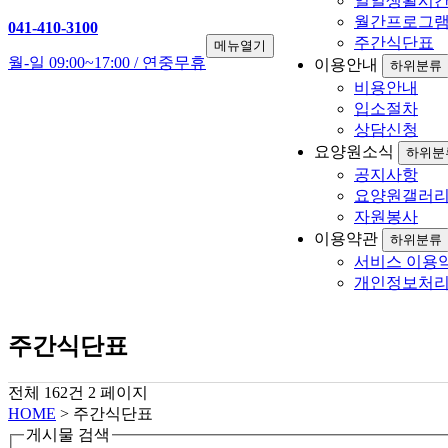
일일생활시
월간프로그
041-410-3100
주간식단표
메뉴열기
월-일 09:00~17:00 / 연중무휴
이용안내
하위분류
비용안내
입소절차
상담신청
요양원소식
하위분
공지사항
요양원갤러
자원봉사
이용약관
하위분류
서비스 이용
개인정보처
주간식단표
전체 162건
2 페이지
HOME
> 주간식단표
게시물 검색