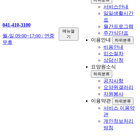
서비스안내
일일생활시간
표
041-410-3100
월간프로그램
메뉴열
주간식단표
월-일 09:00~17:00 / 연중
기
이용안내
하위분류
무휴
비용안내
입소절차
상담신청
요양원소식
하위분류
공지사항
요양원갤러리
자원봉사
이용약관
하위분류
서비스 이용약
관
개인정보처리
방침