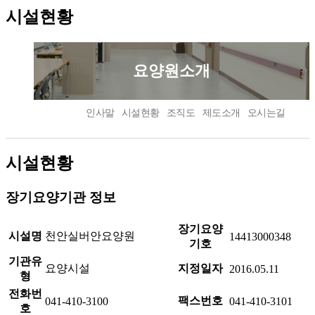
시설현황
요양원소개
인사말
시설현황
조직도
제도소개
오시는길
시설현황
장기요양기관 정보
장기요양
시설명
천안실버안요양원
14413000348
기호
기관유
요양시설
지정일자
2016.05.11
형
전화번
팩스번호
041-410-3100
041-410-3101
호